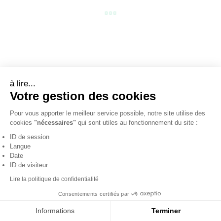
à lire...
Votre gestion des cookies
BIBA- ISLE ISE1L
Pour vous apporter le meilleur service possible, notre site utilise des
99.00 €
cookies
"nécessaires"
qui sont utiles au fonctionnement du site :
+ de couleurs
ID de session
Langue
Date
ID de visiteur
Lire la politique de confidentialité
Consentements certifiés par
Informations
Terminer