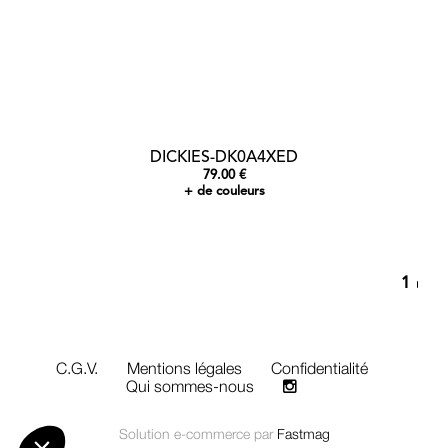
DICKIES-DK0A4XED
79.00 €
+ de couleurs
gestion des cookies
porter le meilleur service possible, notre site utilise des
cessaires"
qui sont utiles au fonctionnement du site :
1
on
C.G.V.
Mentions légales
Confidentialité
r
Qui sommes-nous
que de confidentialité
Consentements certifiés par
Solution e-commerce par
Fastmag