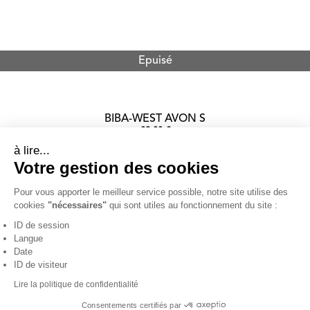
Epuisé
BIBA-WEST AVON S
89.00 €
à lire...
Votre gestion des cookies
Pour vous apporter le meilleur service possible, notre site utilise des
cookies
"nécessaires"
qui sont utiles au fonctionnement du site :
1
ID de session
Langue
Date
C.G.V.
Mentions légales
Confidentialité
ID de visiteur
Qui sommes-nous
Lire la politique de confidentialité
Consentements certifiés par
Solution e-commerce par
Fastmag