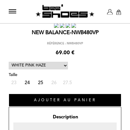
0
NEW BALANCE-NWB480VP
RÉFÉRENCE : NWB480VP
69.00 €
Taille
23
24
25
26
27.5
Description